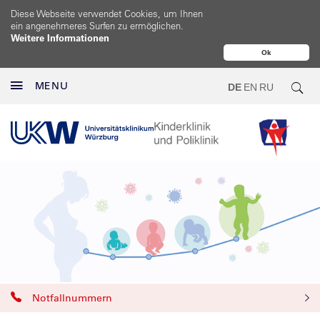
Diese Webseite verwendet Cookies, um Ihnen
ein angenehmeres Surfen zu ermöglichen.
Weitere Informationen
Ok
MENU
DE
EN
RU
Notfallnummern