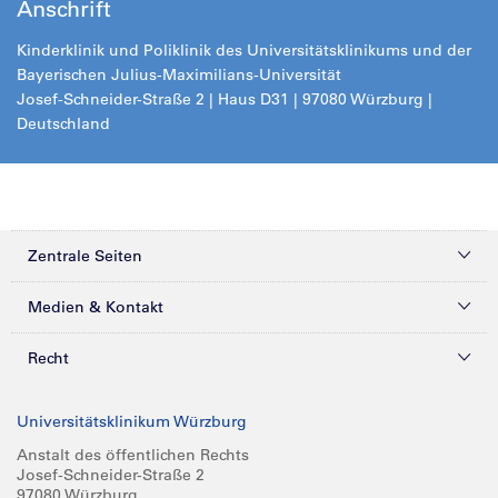
Anschrift
Kinderklinik und Poliklinik des Universitätsklinikums und der
Bayerischen Julius-Maximilians-Universität
Josef-Schneider-Straße 2 | Haus D31 | 97080 Würzburg |
Deutschland
Zentrale Seiten
Kliniken & Zentren
Medien & Kontakt
Patienten & Besucher
Presse
Recht
Zuweiser
Magazine
Datenschutz
Universitätsklinikum Würzburg
Forschung
Mediathek
Compliance
Anstalt des öffentlichen Rechts
Josef-Schneider-Straße 2
Karriere
Glossar
Impressum
97080 Würzburg