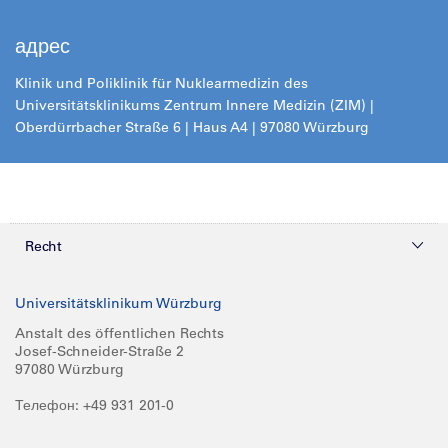
адрес
Klinik und Poliklinik für Nuklearmedizin des
Universitätsklinikums Zentrum Innere Medizin (ZIM) |
Oberdürrbacher Straße 6 | Haus A4 | 97080 Würzburg
Recht
Datenschutz
Universitätsklinikum Würzburg
Impressum
Anstalt des öffentlichen Rechts
Josef-Schneider-Straße 2
97080 Würzburg
Телефон: +49 931 201-0