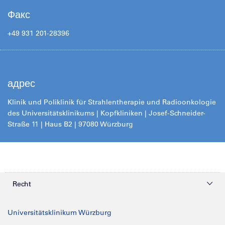
Факс
+49 931 201-28396
адрес
Klinik und Poliklinik für Strahlentherapie und Radioonkologie
des Universitätsklinikums
| Kopfkliniken |
Josef-Schneider-
Straße 11 | Haus B2 | 97080 Würzburg
Recht
Datenschutz
Universitätsklinikum Würzburg
Impressum