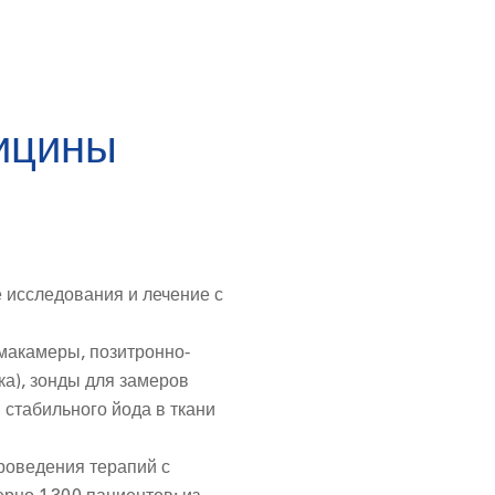
дицины
 исследования и лечение с
макамеры, позитронно-
а), зонды для замеров
 стабильного йода в ткани
роведения терапий с