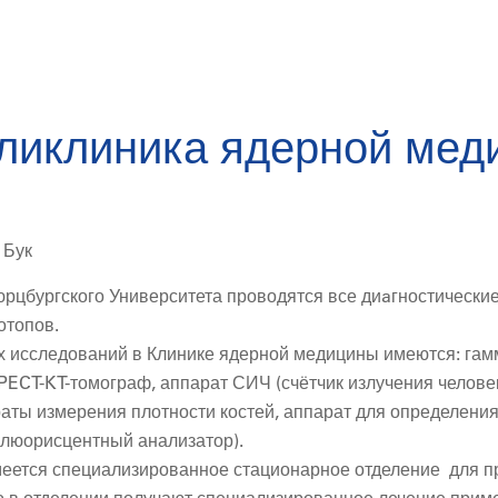
оликлиника ядерной ме
 Бук
рцбургского Университета проводятся все диaгностические
отопов.
х исследований в Клинике ядерной медицины имеются: гам
ECT-KT-томограф, аппарат СИЧ (счётчик излучения человек
аты измерения плотности костей, аппарат для определения
люорисцентный анализатор).
еется специализированное стационарное отделение для п