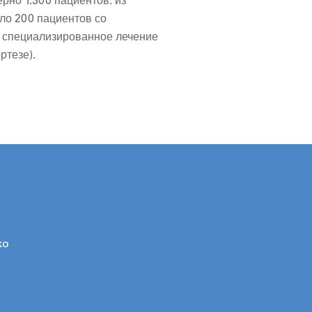
но 1.300 пациентов: из
ло 200 пациентов со
т специализированное лечение
ртезе).
ko