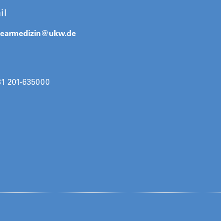
il
learmedizin@
ukw.de
31 201-635000