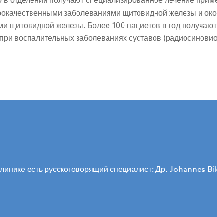
 в отделении получают специализированное лечение пример
брокачественными заболеваниями щитовидной железы и око
и щитовидной железы. Более 100 пациетов в год получаю
и при воспалительных заболеваниях суставов (радиосиновио
линике есть русскоговорящий специалист: Др. Johannes Bi