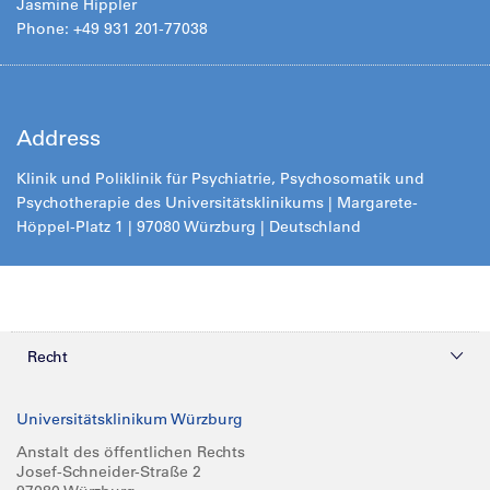
Jasmine Hippler
Phone: +49 931 201-77038
Address
Klinik und Poliklinik für Psychiatrie, Psychosomatik und
Psychotherapie des Universitätsklinikums | Margarete-
Höppel-Platz 1 | 97080 Würzburg | Deutschland
Recht
Datenschutz
Universitätsklinikum Würzburg
Compliance
Anstalt des öffentlichen Rechts
Josef-Schneider-Straße 2
Impressum