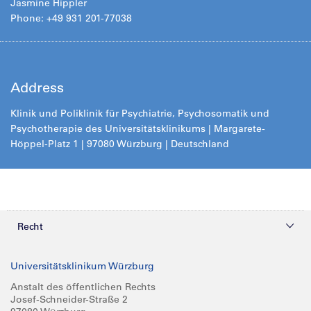
Jasmine Hippler
Phone: +49 931 201-77038
Address
Klinik und Poliklinik für Psychiatrie, Psychosomatik und
Psychotherapie des Universitätsklinikums | Margarete-
Höppel-Platz 1 | 97080 Würzburg | Deutschland
Recht
Datenschutz
Universitätsklinikum Würzburg
Compliance
Anstalt des öffentlichen Rechts
Josef-Schneider-Straße 2
Impressum