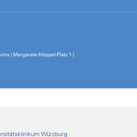
kums | Margarete-Höppel-Platz 1 |
rsitätsklinikum Würzburg