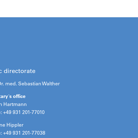
c directorate
Dr. med. Sebastian Walther
ary´s office
n Hartmann
: +49 931 201-77010
ne Hippler
: +49 931 201-77038