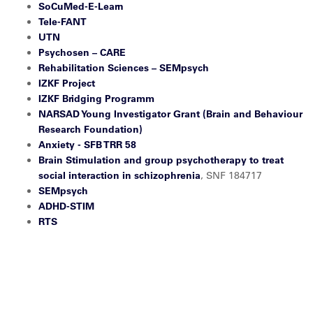
SoCuMed-E-Learn
Tele-FANT
UTN
Psychosen – CARE
Rehabilitation Sciences – SEMpsych
IZKF Project
IZKF Bridging Programm
NARSAD Young Investigator Grant (Brain and Behaviour
Research Foundation)
Anxiety - SFB TRR 58
Brain Stimulation and group psychotherapy to treat
social interaction in schizophrenia
, SNF 184717
SEMpsych
ADHD-STIM
RTS