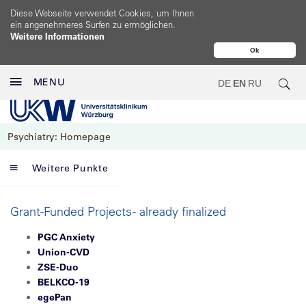
Diese Webseite verwendet Cookies, um Ihnen
ein angenehmeres Surfen zu ermöglichen.
Weitere Informationen
Ok
MENU
DE
EN
RU
Psychiatry: Homepage
Weitere Punkte
Grant-Funded Projects - already finalized
PGC Anxiety
Union-CVD
ZSE-Duo
BELKCO-19
egePan