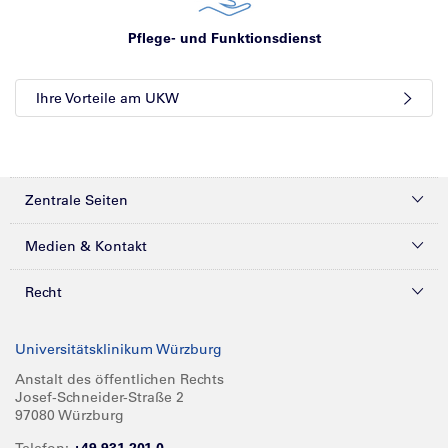
Pflege- und Funktionsdienst
Ihre Vorteile am UKW
Zentrale Seiten
Kliniken & Zentren
Medien & Kontakt
Patienten & Besucher
Presse
Recht
Zuweiser
Magazine
Datenschutz
Universitätsklinikum Würzburg
Forschung
Mediathek
Compliance
Anstalt des öffentlichen Rechts
Josef-Schneider-Straße 2
Karriere
Glossar
Impressum
97080 Würzburg
Über UKW
Spenden