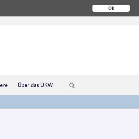
Ok
iere
Über das UKW