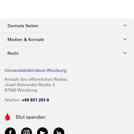
Zentrale Seiten
Kliniken & Zentren
Medien & Kontakt
Patienten & Besucher
Presse
Recht
Zuweiser
Magazine
Datenschutz
Universitätsklinikum Würzburg
Forschung
Mediathek
Compliance
Anstalt des öffentlichen Rechts
Josef-Schneider-Straße 2
Karriere
Glossar
Impressum
97080 Würzburg
Über UKW
Spenden
Telefon:
+49 931 201-0
Barrierefreiheit
Babygalerie
Kontakt
Informationen für Geschäftspartner
Anreise
Vertraulichkeit