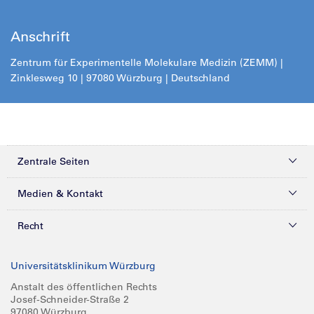
Anschrift
Zentrum für Experimentelle Molekulare Medizin (ZEMM) |
Zinklesweg 10 | 97080 Würzburg | Deutschland
Zentrale Seiten
Kliniken & Zentren
Medien & Kontakt
Patienten & Besucher
Presse
Recht
Zuweiser
Magazine
Datenschutz
Universitätsklinikum Würzburg
Forschung
Mediathek
Compliance
Anstalt des öffentlichen Rechts
Josef-Schneider-Straße 2
Karriere
Glossar
Impressum
97080 Würzburg