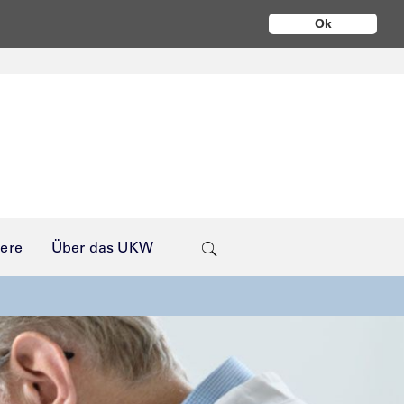
Ok
iere
Über das UKW