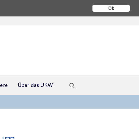
Ok
iere
Über das UKW
rum