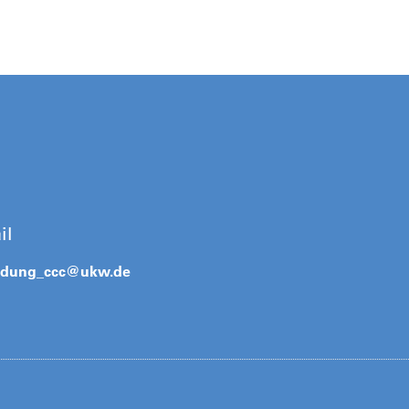
il
ldung_ccc@
ukw.de