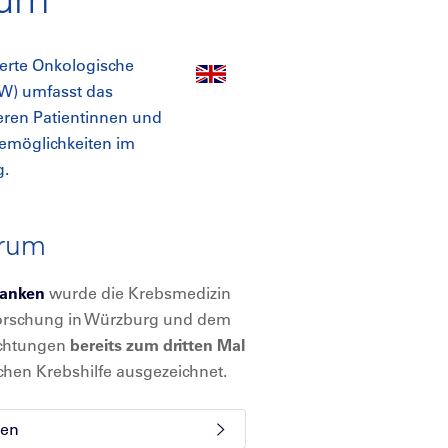
zierte Onkologische
ZW) umfasst das
eren Patientinnen und
emöglichkeiten im
g.
trum
ranken
wurde die Krebsmedizin
Forschung in Würzburg und dem
ichtungen
bereits zum dritten Mal
hen Krebshilfe ausgezeichnet.
ken