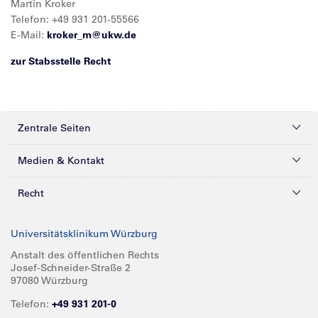
Martin Kroker
Telefon: +49 931 201-55566
E-Mail:
kroker_m@
ukw.de
zur Stabsstelle Recht
Zentrale Seiten
Kliniken & Zentren
Medien & Kontakt
Patienten & Besucher
Presse
Recht
Zuweiser
Magazine
Datenschutz
Universitätsklinikum Würzburg
Forschung
Mediathek
Compliance
Anstalt des öffentlichen Rechts
Josef-Schneider-Straße 2
Karriere
Glossar
Impressum
97080 Würzburg
Über UKW
Spenden
Telefon:
+49 931 201-0
Barrierefreiheit