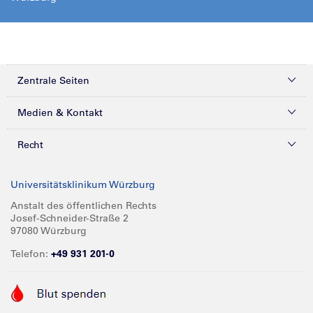
Zentrale Seiten
Kliniken & Zentren
Medien & Kontakt
Patienten & Besucher
Presse
Recht
Zuweiser
Magazine
Datenschutz
Universitätsklinikum Würzburg
Forschung
Mediathek
Compliance
Anstalt des öffentlichen Rechts
Josef-Schneider-Straße 2
Karriere
Glossar
Impressum
97080 Würzburg
Über UKW
Spenden
Telefon:
+49 931 201-0
Barrierefreiheit
Babygalerie
Kontakt
Informationen für Geschäftspartner
Anreise
Vertraulichkeit