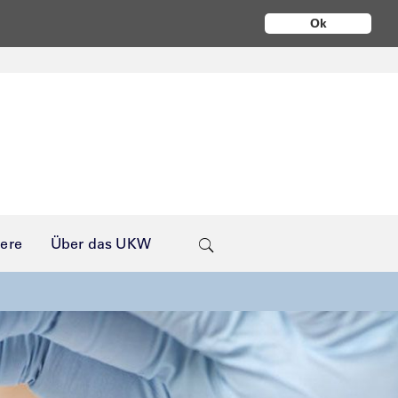
Ok
iere
Über das UKW