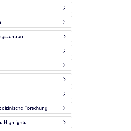
n
ungszentren
edizinische Forschung
s-Highlights