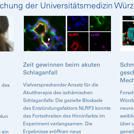
chung der Universitätsmedizin Wür
Zeit gewinnen beim akuten
Schm
Schlaganfall
gesc
Mec
Vielversprechender Ansatz für die
 des
Akuttherapie des ischämischen
Forsch
Schlaganfalls: Die gezielte Blockade
Würzb
des Entzündungsfaktors NLRP3 konnte
neuro
das Fortschreiten des Hirninfarkts im
weibl
 Nun
Experiment verlangsamen. Die
über u
Ergebnisse eröffnen neue
genet
 ein