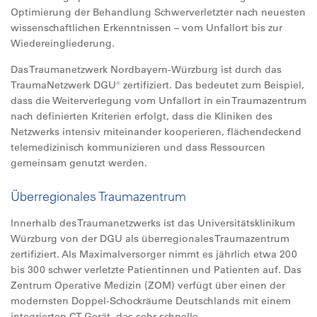
Optimierung der Behandlung Schwerverletzter nach neuesten
wissenschaftlichen Erkenntnissen – vom Unfallort bis zur
Wiedereingliederung.
Das Traumanetzwerk Nordbayern-Würzburg ist durch das
TraumaNetzwerk DGU® zertifiziert. Das bedeutet zum Beispiel,
dass die Weiterverlegung vom Unfallort in ein Traumazentrum
nach definierten Kriterien erfolgt, dass die Kliniken des
Netzwerks intensiv miteinander kooperieren, flächendeckend
telemedizinisch kommunizieren und dass Ressourcen
gemeinsam genutzt werden.
Überregionales Traumazentrum
Innerhalb des Traumanetzwerks ist das Universitätsklinikum
Würzburg von der DGU als überregionales Traumazentrum
zertifiziert. Als Maximalversorger nimmt es jährlich etwa 200
bis 300 schwer verletzte Patientinnen und Patienten auf. Das
Zentrum Operative Medizin (ZOM) verfügt über einen der
modernsten Doppel-Schockräume Deutschlands mit einem
integrierten CT-Gerät, das sehr schnelle