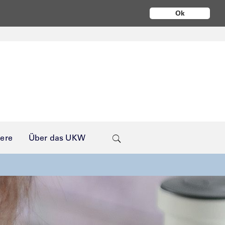
Ok
iere
Über das UKW