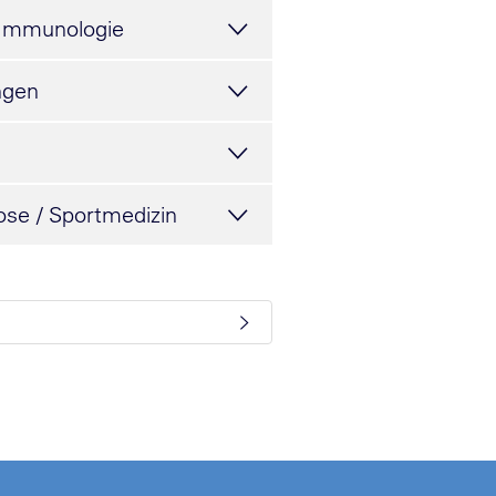
e Immunologie
ngen
ose / Sportmedizin