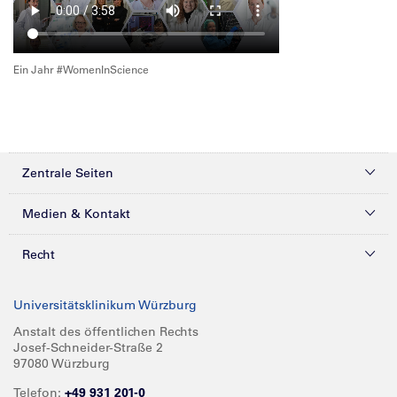
Ein Jahr #WomenInScience
Zentrale Seiten
Kliniken & Zentren
Medien & Kontakt
Patienten & Besucher
Presse
Recht
Zuweiser
Magazine
Datenschutz
Universitätsklinikum Würzburg
Forschung
Mediathek
Compliance
Anstalt des öffentlichen Rechts
Josef-Schneider-Straße 2
Karriere
Glossar
Impressum
97080 Würzburg
Über UKW
Spenden
Telefon:
+49 931 201-0
Barrierefreiheit