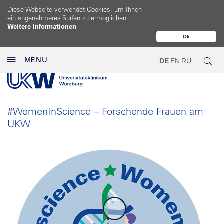
Diese Webseite verwendet Cookies, um Ihnen
ein angenehmeres Surfen zu ermöglichen.
Weitere Informationen
Ok
MENU
DE
EN
RU
#WomenInScience – Forschende Frauen am
UKW