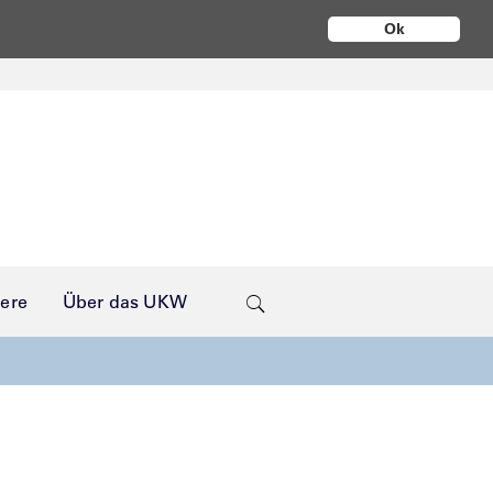
Ok
iere
Über das UKW