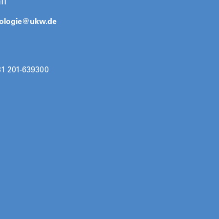
il
ologie@
ukw.de
31 201-639300