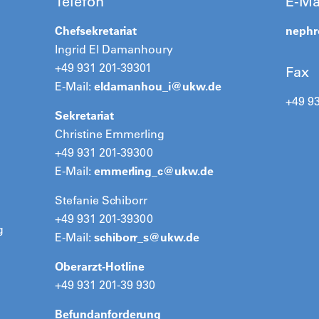
Telefon
E-Ma
Chefsekretariat
nephr
Ingrid El Damanhoury
+49 931 201-39301
Fax
E-Mail:
eldamanhou_i@
ukw.de
+49 9
Sekretariat
Christine Emmerling
+49 931 201-39300
E-Mail:
emmerling_c@
ukw.de
Stefanie Schiborr
+49 931 201-39300
g
E-Mail:
schiborr_s@
ukw.de
Oberarzt-Hotline
+49 931 201-39 930
Befundanforderung