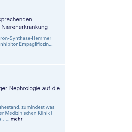
rsprechenden
r Nierenerkrankung
steron-Synthase-Hemmer
hibitor Empagliflozin...
er Nephrologie auf die
uhestand, zumindest was
r Medizinischen Klinik I
n…...
mehr