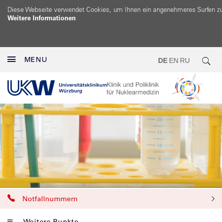
Diese Webseite verwendet Cookies, um Ihnen ein angenehmeres Surfen z
Weitere Informationen
MENU
DE
EN
RU
Notfallnummern
Weitere Punkte