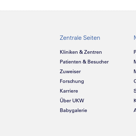
Zentrale Seiten
Kliniken & Zentren
P
Patienten & Besucher
Zuweiser
Forschung
G
Karriere
Über UKW
K
Babygalerie
A