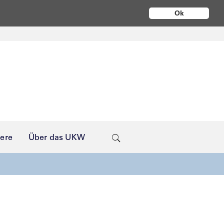
Ok
iere
Über das UKW