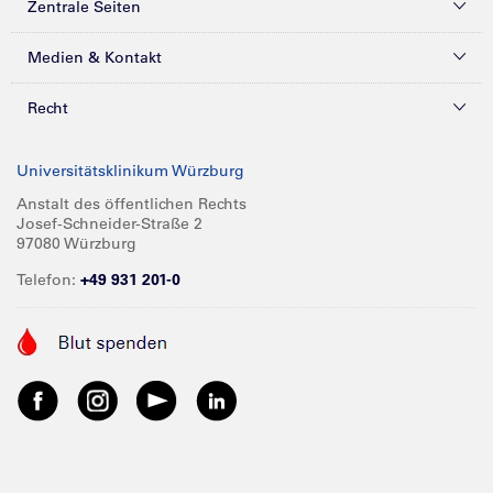
Zentrale Seiten
Kliniken & Zentren
Medien & Kontakt
Patienten & Besucher
Presse
Recht
Zuweiser
Magazine
Datenschutz
Universitätsklinikum Würzburg
Forschung
Mediathek
Compliance
Anstalt des öffentlichen Rechts
Josef-Schneider-Straße 2
Karriere
Glossar
Impressum
97080 Würzburg
Über UKW
Spenden
Telefon:
+49 931 201-0
Barrierefreiheit
Babygalerie
Kontakt
Informationen für Geschäftspartner
Anreise
Vertraulichkeit