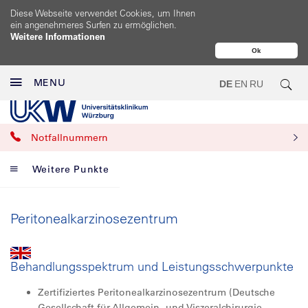
Diese Webseite verwendet Cookies, um Ihnen
ein angenehmeres Surfen zu ermöglichen.
Weitere Informationen
Ok
MENU
DE
EN
RU
Notfallnummern
Weitere Punkte
Peritonealkarzinosezentrum
Behandlungsspektrum und Leistungsschwerpunkte
Zertifiziertes Peritonealkarzinosezentrum (Deutsche
Gesellschaft für Allgemein- und Viszeralchirurgie