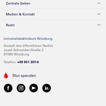
Zentrale Seiten
Kliniken & Zentren
Medien & Kontakt
Patienten & Besucher
Presse
Recht
Zuweiser
Magazine
Datenschutz
Universitätsklinikum Würzburg
Forschung
Mediathek
Compliance
Anstalt des öffentlichen Rechts
Josef-Schneider-Straße 2
Karriere
Glossar
Impressum
97080 Würzburg
Über UKW
Spenden
Telefon:
+49 931 201-0
Barrierefreiheit
Babygalerie
Kontakt
Informationen für Geschäftspartner
Anreise
Vertraulichkeit