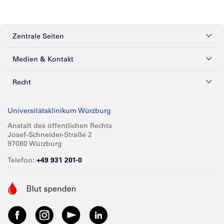
Zentrale Seiten
Kliniken & Zentren
Medien & Kontakt
Patienten & Besucher
Presse
Recht
Zuweiser
Magazine
Datenschutz
Universitätsklinikum Würzburg
Forschung
Mediathek
Compliance
Anstalt des öffentlichen Rechts
Josef-Schneider-Straße 2
Karriere
Glossar
Impressum
97080 Würzburg
Über UKW
Spenden
Telefon:
+49 931 201-0
Barrierefreiheit
Babygalerie
Kontakt
Informationen für Geschäftspartner
Anreise
Vertraulichkeit