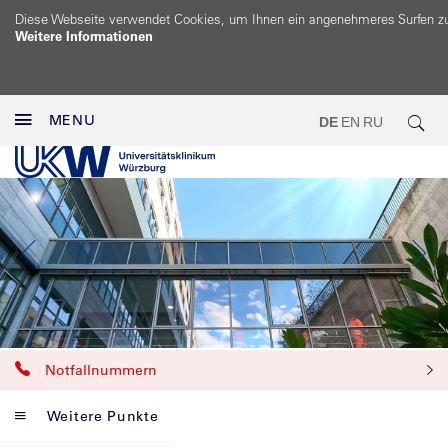
Diese Webseite verwendet Cookies, um Ihnen ein angenehmeres Surfen z
Weitere Informationen
MENU
DE
EN
RU
Notfallnummern
Weitere Punkte