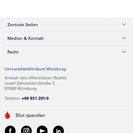
Zentrale Seiten
Kliniken & Zentren
Medien & Kontakt
Patienten & Besucher
Presse
Recht
Zuweiser
Magazine
Datenschutz
Universitätsklinikum Würzburg
Forschung
Mediathek
Compliance
Anstalt des öffentlichen Rechts
Josef-Schneider-Straße 2
Karriere
Glossar
Impressum
97080 Würzburg
Über UKW
Spenden
Telefon:
+49 931 201-0
Barrierefreiheit
Babygalerie
Kontakt
Informationen für Geschäftspartner
Anreise
Vertraulichkeit