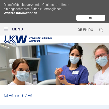
Diese Webseite verwendet Cookies, um Ihnen
ein angenehmeres Surfen zu ermöglichen.
Weitere Informationen
Ok
MENU
DE
EN
RU
MFA und ZFA