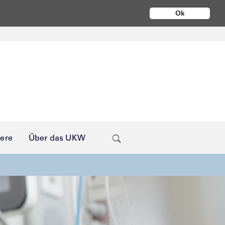
Ok
iere
Über das UKW