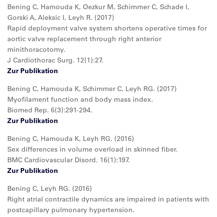
Ben
ing C, Hamouda K, Oezkur M, Schimmer C, Schade I,
Gorski A, Aleksic I, Leyh R. (2017)
Rapid deployment valve system shortens operative times for
aortic valve replacement through right anterior
minithoracotomy.
J Cardiothorac Surg. 12(1):27.
Zur Publikation
Bening C, Hamouda K, Schimmer C, Leyh RG. (2017)
Myofilament function and body mass index.
Biomed Rep. 6(3):291-294.
Zur Publikation
Bening C, Hamouda K, Leyh RG. (2016)
Sex differences in volume overload in skinned fiber.
BMC Cardiovascular Disord. 16(1):197.
Zur Publikation
Bening C, Leyh RG. (2016)
Right atrial contractile dynamics are impaired in patients with
postcapillary pulmonary hypertension.