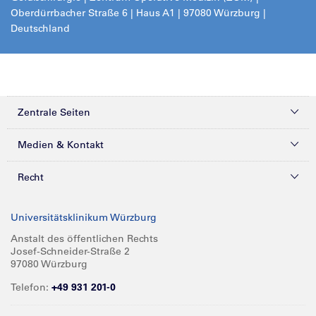
Oberdürrbacher Straße 6 | Haus A1 | 97080 Würzburg |
Deutschland
Zentrale Seiten
Kliniken & Zentren
Medien & Kontakt
Patienten & Besucher
Presse
Recht
Zuweiser
Magazine
Datenschutz
Universitätsklinikum Würzburg
Forschung
Mediathek
Compliance
Anstalt des öffentlichen Rechts
Josef-Schneider-Straße 2
Karriere
Glossar
Impressum
97080 Würzburg
Über UKW
Spenden
Telefon:
+49 931 201-0
Barrierefreiheit
Babygalerie
Kontakt
Informationen für Geschäftspartner