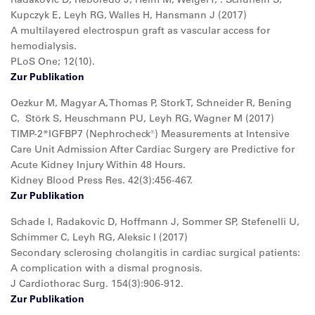
Kupczyk E, Leyh RG, Walles H, Hansmann J (2017)
A multilayered electrospun graft as vascular access for
hemodialysis.
PLoS One; 12(10).
Zur Publikation
Oezkur M, Magyar A, Thomas P, Stork T, Schneider R, Bening
C, Störk S, Heuschmann PU, Leyh RG, Wagner M (2017)
TIMP-2*IGFBP7 (Nephrocheck®) Measurements at Intensive
Care Unit Admission After Cardiac Surgery are Predictive for
Acute Kidney Injury Within 48 Hours.
Kidney Blood Press Res. 42(3):456-467.
Zur Publikation
Schade I, Radakovic D, Hoffmann J, Sommer SP, Stefenelli U,
Schimmer C, Leyh RG, Aleksic I (2017)
Secondary sclerosing cholangitis in cardiac surgical patients:
A complication with a dismal prognosis.
J Cardiothorac Surg. 154(3):906-912.
Zur Publikation