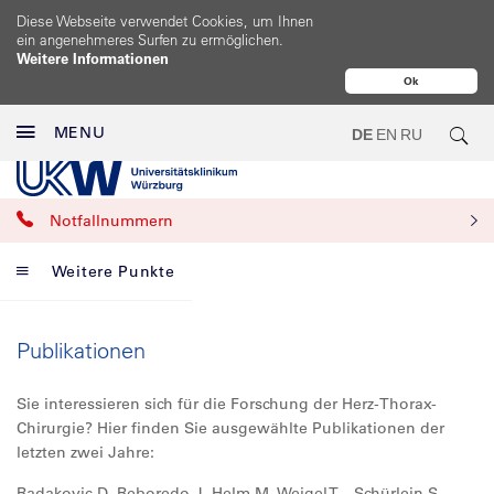
Diese Webseite verwendet Cookies, um Ihnen
ein angenehmeres Surfen zu ermöglichen.
Weitere Informationen
Ok
MENU
DE
EN
RU
Notfallnummern
Weitere Punkte
Publikationen
Sie interessieren sich für die Forschung der Herz-Thorax-
Chirurgie? Hier finden Sie ausgewählte Publikationen der
letzten zwei Jahre:
Radakovic D, Reboredo J, Helm M, Weigel T, . Schürlein S,