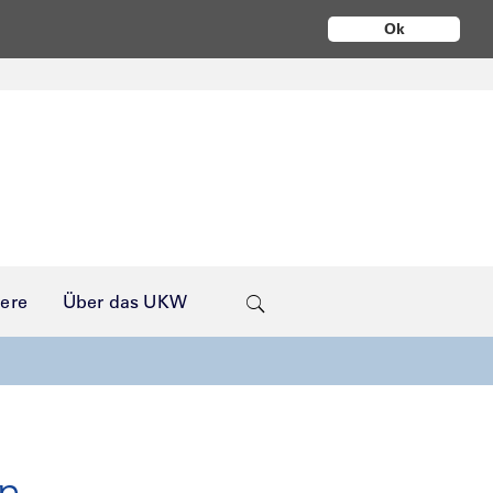
Ok
iere
Über das UKW
en