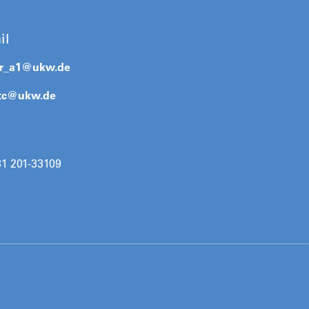
il
er_a1@
ukw.de
htc@
ukw.de
31 201-33109