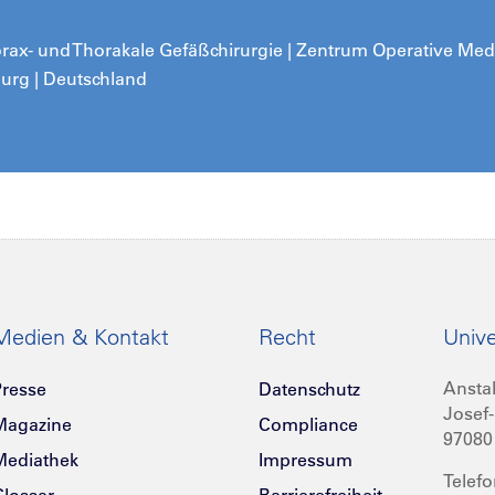
 Thorax- und Thorakale Gefäßchirurgie | Zentrum Operative Me
burg | Deutschland
Medien & Kontakt
Recht
Unive
Anstal
resse
Datenschutz
Josef-
Magazine
Compliance
97080
Mediathek
Impressum
Telefo