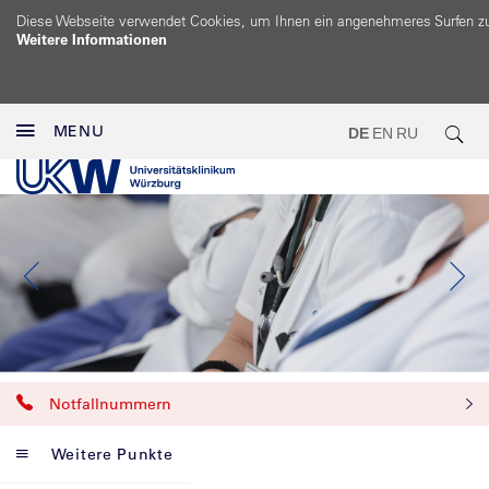
Diese Webseite verwendet Cookies, um Ihnen ein angenehmeres Surfen z
Weitere Informationen
MENU
DE
EN
RU
Notfallnummern
Weitere Punkte