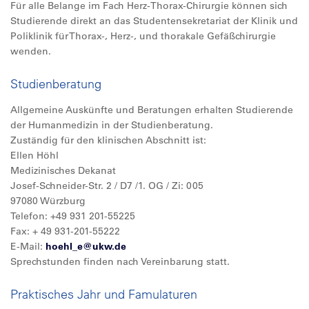
Für alle Belange im Fach Herz-Thorax-Chirurgie können sich
Studierende direkt an das Studentensekretariat der Klinik und
Poliklinik für Thorax-, Herz-, und thorakale Gefäßchirurgie
wenden.
Studienberatung
Allgemeine Auskünfte und Beratungen erhalten Studierende
der Humanmedizin in der Studienberatung.
Zuständig für den klinischen Abschnitt ist:
Ellen Höhl
Medizinisches Dekanat
Josef-Schneider-Str. 2 / D7 /1. OG / Zi: 005
97080 Würzburg
Telefon: +49 931 201-55225
Fax: + 49 931-201-55222
E-Mail:
hoehl_e@
ukw.de
Sprechstunden finden nach Vereinbarung statt.
Praktisches Jahr und Famulaturen