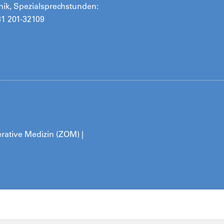
inik, Spezialsprechstunden:
31 201-32109
erative Medizin (ZOM) |