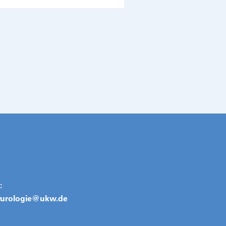
:
rurologie@
ukw.de