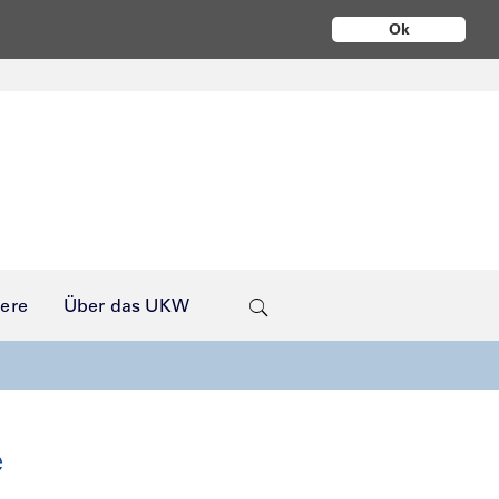
Ok
iere
Über das UKW
e