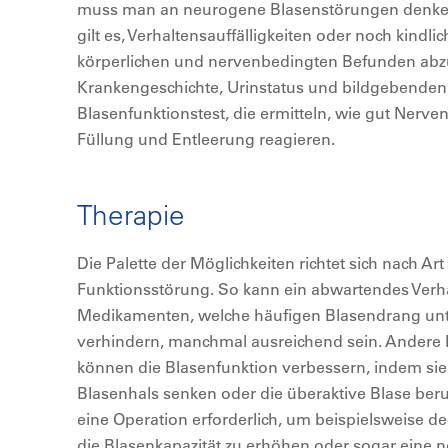
muss man an neurogene Blasenstörungen denke
gilt es, Verhaltensauffälligkeiten oder noch kindl
körperlichen und nervenbedingten Befunden abz
Krankengeschichte, Urinstatus und bildgebenden 
Blasenfunktionstest, die ermitteln, wie gut Nerv
Füllung und Entleerung reagieren.
Therapie
Die Palette der Möglichkeiten richtet sich nach A
Funktionsstörung. So kann ein abwartendes Verh
Medikamenten, welche häufigen Blasendrang unt
verhindern, manchmal ausreichend sein. Andere
können die Blasenfunktion verbessern, indem si
Blasenhals senken oder die überaktive Blase be
eine Operation erforderlich, um beispielsweise d
die Blasenkapazität zu erhöhen oder sogar eine 