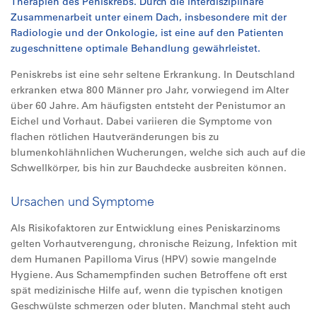
Therapien des Peniskrebs. Durch die interdisziplinäre
Zusammenarbeit unter einem Dach, insbesondere mit der
Radiologie und der Onkologie, ist eine auf den Patienten
zugeschnittene optimale Behandlung gewährleistet.
Peniskrebs ist eine sehr seltene Erkrankung. In Deutschland
erkranken etwa 800 Männer pro Jahr, vorwiegend im Alter
über 60 Jahre. Am häufigsten entsteht der Penistumor an
Eichel und Vorhaut. Dabei variieren die Symptome von
flachen rötlichen Hautveränderungen bis zu
blumenkohlähnlichen Wucherungen, welche sich auch auf die
Schwellkörper, bis hin zur Bauchdecke ausbreiten können.
Ursachen und Symptome
Als Risikofaktoren zur Entwicklung eines Peniskarzinoms
gelten Vorhautverengung, chronische Reizung, Infektion mit
dem Humanen Papilloma Virus (HPV) sowie mangelnde
Hygiene. Aus Schamempfinden suchen Betroffene oft erst
spät medizinische Hilfe auf, wenn die typischen knotigen
Geschwülste schmerzen oder bluten. Manchmal steht auch