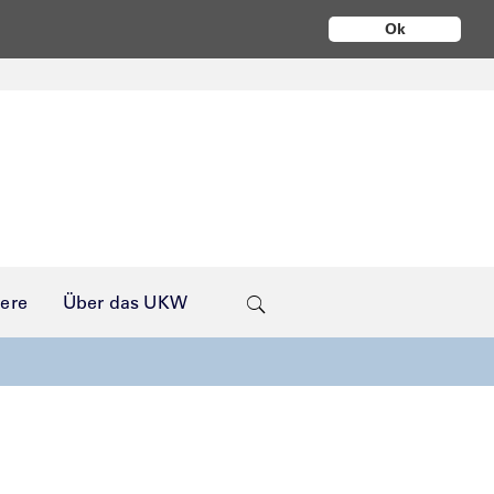
Ok
iere
Über das UKW