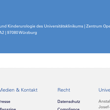
e und Kinderurologie des Universitätsklinikums | Zentrum
Oper
 A2 | 97080 Würzburg
Medien & Kontakt
Recht
Unive
Anstal
resse
Datenschutz
Josef-
Magazine
Compliance