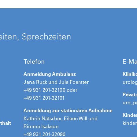
iten, Sprechzeiten
Telefon
E-Ma
Anmeldung Ambulanz
Klinik
Jana Ruck und Jule Foerster
urolo
+49 931 201-32100 oder
Priva
+49 931 201-32101
uro_p
Anmeldung zur stationären Aufnahme
Kinde
Kathrin Nätscher, Eileen Will und
thalt
kinde
Rimma Isakson
+49 931 201-32090