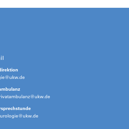
il
direktion
gie@ukw.de
tambulanz
rivatambulanz@ukw.de
rsprechstunde
rurologie@ukw.de