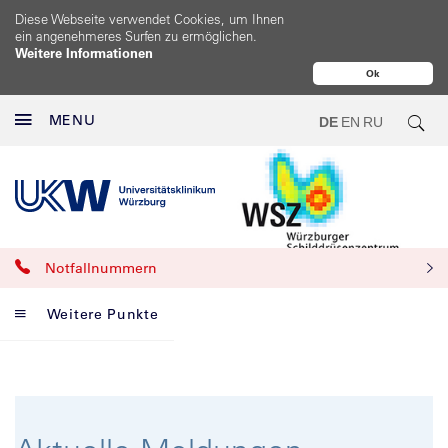
Diese Webseite verwendet Cookies, um Ihnen
ein angenehmeres Surfen zu ermöglichen.
Weitere Informationen
Ok
MENU
DE
EN
RU
Notfallnummern
Weitere Punkte