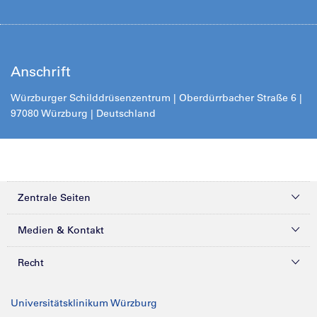
Anschrift
Würzburger Schilddrüsenzentrum | Oberdürrbacher Straße 6 |
97080 Würzburg | Deutschland
Zentrale Seiten
Kliniken & Zentren
Medien & Kontakt
Patienten & Besucher
Presse
Recht
Zuweiser
Magazine
Datenschutz
Universitätsklinikum Würzburg
Forschung
Mediathek