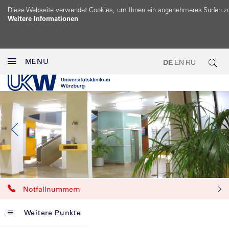
Diese Webseite verwendet Cookies, um Ihnen ein angenehmeres Surfen z
Weitere Informationen
MENU
DE
EN
RU
Notfallnummern
Weitere Punkte