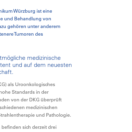
nikum Würzburg ist eine
gnose und Behandlung von
Dazu gehören unter anderem
ltenere Tumoren des
stmögliche medizinische
petent und auf dem neuesten
haft.
KG) als Uroonkologisches
s hohe Standards in der
nden von der DKG überprüft
rschiedenen medizinischen
 Strahlentherapie und Pathologie.
efinden sich derzeit drei