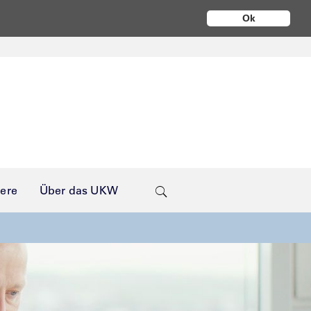
Ok
iere
Über das UKW