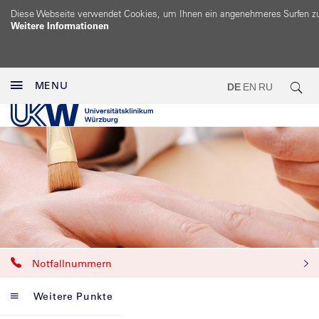
Diese Webseite verwendet Cookies, um Ihnen ein angenehmeres Surfen z
Weitere Informationen
MENU
DE
EN
RU
Notfallnummern
Weitere Punkte