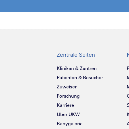
Zentrale Seiten
Kliniken & Zentren
P
Patienten & Besucher
Zuweiser
Forschung
G
Karriere
Über UKW
K
Babygalerie
A