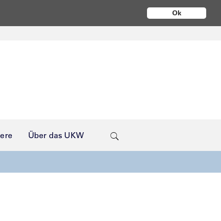
Ok
iere
Über das UKW