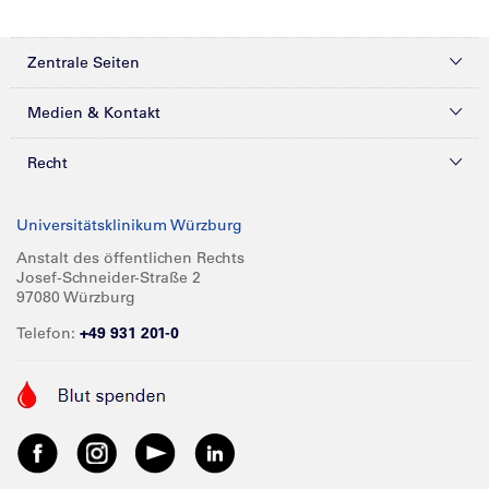
Zentrale Seiten
Kliniken & Zentren
Medien & Kontakt
Patienten & Besucher
Presse
Recht
Zuweiser
Magazine
Datenschutz
Universitätsklinikum Würzburg
Forschung
Mediathek
Compliance
Anstalt des öffentlichen Rechts
Josef-Schneider-Straße 2
Karriere
Glossar
Impressum
97080 Würzburg
Über UKW
Spenden
Telefon:
+49 931 201-0
Barrierefreiheit
Babygalerie
Kontakt
Informationen für Geschäftspartner
Anreise
Vertraulichkeit