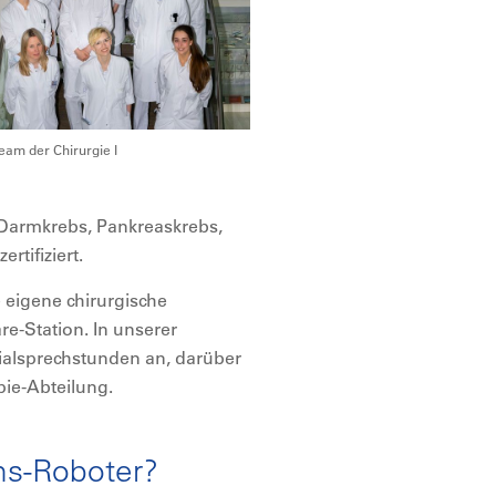
eam der Chirurgie I
Darmkrebs, Pankreaskrebs,
tifiziert.
e eigene chirurgische
re-Station. In unserer
ezialsprechstunden an, darüber
pie-Abteilung.
ons-Roboter?