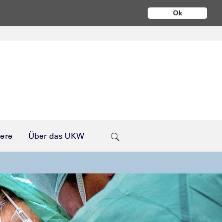
Ok
iere
Über das UKW