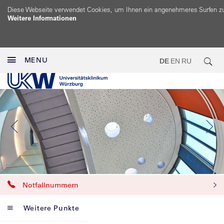
Diese Webseite verwendet Cookies, um Ihnen ein angenehmeres Surfen z
Weitere Informationen
MENU
DE
EN
RU
Notfallnummern
Weitere Punkte