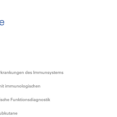
e
Erkrankungen des Immunsystems
 mit immunologischen
ische Funktionsdiagnostik
subkutane