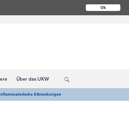
Ok
iere
Über das UKW
inflammatorische Erkrankungen