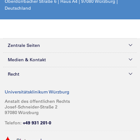
Oberdürrbacher Straße 6 | Haus A4 | 97080 Würzburg |
Deutschland
Zentrale Seiten
Kliniken & Zentren
Medien & Kontakt
Patienten & Besucher
Presse
Recht
Zuweiser
Magazine
Datenschutz
Universitätsklinikum Würzburg
Forschung
Mediathek
Compliance
Anstalt des öffentlichen Rechts
Josef-Schneider-Straße 2
Karriere
Glossar
Impressum
97080 Würzburg
Über UKW
Spenden
Telefon:
+49 931 201-0
Barrierefreiheit
Babygalerie
Kontakt
Informationen für Geschäftspartner