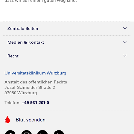
dass wir auf einem guten Weg sind.
Zentrale Seiten
Kliniken & Zentren
Medien & Kontakt
Patienten & Besucher
Presse
Recht
Zuweiser
Magazine
Datenschutz
Universitätsklinikum Würzburg
Forschung
Mediathek
Compliance
Anstalt des öffentlichen Rechts
Josef-Schneider-Straße 2
Karriere
Glossar
Impressum
97080 Würzburg
Über UKW
Spenden
Telefon:
+49 931 201-0
Barrierefreiheit
Babygalerie
Kontakt
Informationen für Geschäftspartner
Anreise
Vertraulichkeit