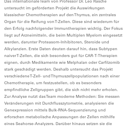
Das internationale Team von Professor Dr. Leo Rasche
untersucht im geförderten Projekt die Auswirkungen
klassischer Chemotherapien auf den Thymus, ein zentrales
Organ für die Reifung von T-Zellen. Diese sind wiederum für
den Erfolg nachfolgender Immuntherapien wichtig. Der Fokus
liegt auf Arzneimitteln, die beim Multiplen Myelom eingesetzt
werden, darunter Proteasom-Inhibitoren, Steroide und
Alkylanzien. Erste Daten deuten darauf hin, dass Subtypen
naiver T-Zellen, die sich besonders gut für CAR-T-Therapien
eignen, durch Medikamente wie Melphalan oder Carfilzomib
stark geschädigt werden. Deshalb untersucht das Projekt
verschiedene T-Zell- und Thymuszellpopulationen nach einer
Chemotherapie, um festzustellen, ob es besonders
empfindliche Zellgruppen gibt, die sich nicht mehr erholen.
Zur Analyse nutzt das Team moderne Methoden: Sie messen
Veränderungen mit Durchflusszytometrie, analysieren die
Genexpression mittels Bulk-RNA-Sequenzierung und
erforschen metabolische Anpassungen der Zellen mithilfe
eines Seahorse-Analyzers. Darüber hinaus setzen sie die