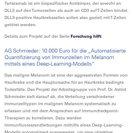
Tarlatamab ist ein bispezifischer Antikörper, der sowohl an
DLL3 auf den Tumorzellen als auch an CD3 auf T-Zellen bindet.
DLL3-positive Hautkrebszellen sollen also gezielt mit T-Zellen
getötet werden.
Details zum Projekt auf der Seite
Forschung hilft
.
AG Schmieder: 10.000 Euro für die „Automatisierte
Quantifizierung von Immunzellen im Melanom
mittels eines Deep-Learning-Modells“
Das maligne Melanom ist eine der aggressivsten Formen von
Hautkrebs und die Hauptursache für an Hautkrebs bedingte
Todesfälle. Das Projekt der Arbeitsgruppe von Prof. Dr. Astrid
Schmieder zielt darauf ab, die Verteilung verschiedener
Immunzelltypen im malignen Melanom systematisch zu
erfassen und mit dem Ansprechen auf Immuncheckpoint-
Therapien zu korrelieren. Dazu werden
Immunfluoreszenzfärbungen mithilfe eines Deep-Learning-
Modells automatisiert ausgewertet, um eine objektive