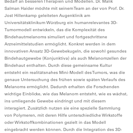
Bedarf an besseren Therapien und Modellen. Dr. Malik
Salman Haider möchte mit seinem Team an der von Prof. Dr.
Jost Hillenkamp geleiteten Augenklinik am
Universitätsklinikum Würzburg ein humanrelevantes 3D-
Tumormodell entwickeln, das die Komplexität des
Bindehautmelanoms simuliert und fortgeschrittene
Arzneimittelstudien ermöglicht. Konkret werden in dem
innovativen Ansatz 3D-Gewebekugeln, die sowohl gesundes
Bindehautgewebe (Konjunktiva) als auch Melanomzellen der
Bindehaut enthalten. Durch diese gemeinsame Kultur
entsteht ein realitätsnahes Mini-Modell des Tumors, was die
genaue Untersuchung des frühen sowie späten Verlaufs des
Melanoms ermöglicht. Dadurch erhalten die Forschenden
wichtige Einblicke, wie das Melanom entsteht, wie es wächst,
ins umliegende Gewebe eindringt und mit diesem
interagiert. Zusätzlich nutzen sie eine spezielle Sammlung
von Polymeren, mit deren Hilfe unterschiedliche Wirkstoffe
oder Wirkstoffkombinationen gezielt in das Modell
eingebracht werden können. Durch die Integration des 3D-