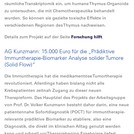
räumliche Transkriptomik ein, um humane Thymus-Organoide
zu untersuchen, die mit Chemotherapeutika behandelt
wurden. So können sie gezielte toxische Effekte in
verschiedenen Regionen des Thymus nachweisen.
Details zum Projekt auf der Seite
Forschung hilft
.
AG Kunzmann: 15.000 Euro für die „Prädiktive
Immuntherapie-Biomarker Analyse solider Tumore
(Solid Flow)“
Die Immuntherapie hat die medikamentöse Tumortherapie
revolutioniert. Allerdings haben bislang nicht alle
Krebspatienten zeitnah Zugang zu dieser neuen
Therapieform. Das Hauptziel des Projekts der Arbeitsgruppe
von Prof. Dr. Volker Kunzmann besteht daher darin, eine neue
patientennahe Sofortdiagnostik (POCT) für immuntherapie-
relevante prädiktive Biomarker zu etabliere, also eine
Diagnostik, die direkt im klinischen Alltag genutzt werden
kann und schnell vor Therapiebeginn Ergebnisse liefert.