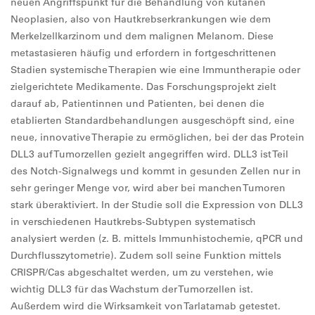
neuen Angriffspunkt für die Behandlung von kutanen
Neoplasien, also von Hautkrebserkrankungen wie dem
Merkelzellkarzinom und dem malignen Melanom. Diese
metastasieren häufig und erfordern in fortgeschrittenen
Stadien systemische Therapien wie eine Immuntherapie oder
zielgerichtete Medikamente. Das Forschungsprojekt zielt
darauf ab, Patientinnen und Patienten, bei denen die
etablierten Standardbehandlungen ausgeschöpft sind, eine
neue, innovative Therapie zu ermöglichen, bei der das Protein
DLL3 auf Tumorzellen gezielt angegriffen wird. DLL3 ist Teil
des Notch-Signalwegs und kommt in gesunden Zellen nur in
sehr geringer Menge vor, wird aber bei manchen Tumoren
stark überaktiviert. In der Studie soll die Expression von DLL3
in verschiedenen Hautkrebs-Subtypen systematisch
analysiert werden (z. B. mittels Immunhistochemie, qPCR und
Durchflusszytometrie). Zudem soll seine Funktion mittels
CRISPR/Cas abgeschaltet werden, um zu verstehen, wie
wichtig DLL3 für das Wachstum der Tumorzellen ist.
Außerdem wird die Wirksamkeit von Tarlatamab getestet.