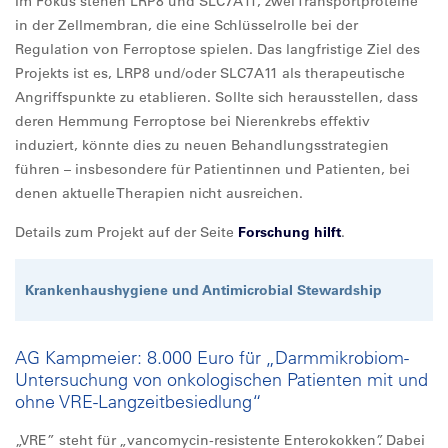
Im Fokus stehen LRP8 und SLC7A11, zwei Transportproteine
in der Zellmembran, die eine Schlüsselrolle bei der
Regulation von Ferroptose spielen. Das langfristige Ziel des
Projekts ist es, LRP8 und/oder SLC7A11 als therapeutische
Angriffspunkte zu etablieren. Sollte sich herausstellen, dass
deren Hemmung Ferroptose bei Nierenkrebs effektiv
induziert, könnte dies zu neuen Behandlungsstrategien
führen – insbesondere für Patientinnen und Patienten, bei
denen aktuelle Therapien nicht ausreichen.
Details zum Projekt auf der Seite
Forschung hilft
.
Krankenhaushygiene und Antimicrobial Stewardship
AG Kampmeier: 8.000 Euro für „Darmmikrobiom-
Untersuchung von onkologischen Patienten mit und
ohne VRE-Langzeitbesiedlung“
„VRE” steht für „vancomycin-resistente Enterokokken”. Dabei