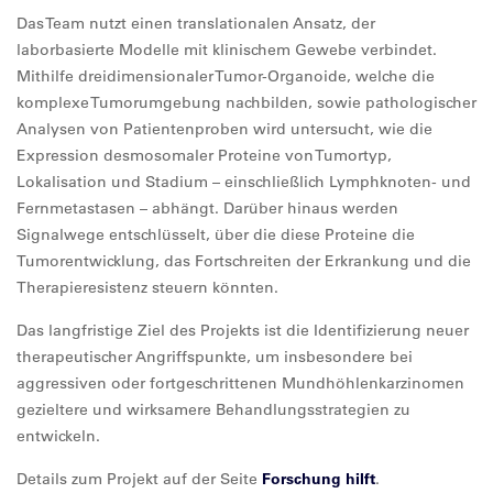
Das Team nutzt einen translationalen Ansatz, der
laborbasierte Modelle mit klinischem Gewebe verbindet.
Mithilfe dreidimensionaler Tumor-Organoide, welche die
komplexe Tumorumgebung nachbilden, sowie pathologischer
Analysen von Patientenproben wird untersucht, wie die
Expression desmosomaler Proteine von Tumortyp,
Lokalisation und Stadium – einschließlich Lymphknoten- und
Fernmetastasen – abhängt. Darüber hinaus werden
Signalwege entschlüsselt, über die diese Proteine die
Tumorentwicklung, das Fortschreiten der Erkrankung und die
Therapieresistenz steuern könnten.
Das langfristige Ziel des Projekts ist die Identifizierung neuer
therapeutischer Angriffspunkte, um insbesondere bei
aggressiven oder fortgeschrittenen Mundhöhlenkarzinomen
gezieltere und wirksamere Behandlungsstrategien zu
entwickeln.
Details zum Projekt auf der Seite
Forschung hilft
.