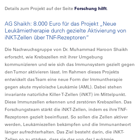
Details zum Projekt auf der Seite
Forschung hilft
.
AG Shaikh: 8.000 Euro für das Projekt „Neue
Leukämietherapie durch gezielte Aktivierung von
iNKT-Zellen über TNF-Rezeptoren“
Die Nachwuchsgruppe von Dr. Muhammad Haroon Shaikh
erforscht, wie Krebszellen mit ihrer Umgebung
kommunizieren und wie sich das Immunsystem gezielt gegen
den Tumor aktivieren lässt. Im Rahmen dieses Projekts
entwickelt das Team eine neue Form der Immuntherapie
gegen akute myeloische Leukämie (AML). Dabei stehen
invariante natürliche Killer-T-Zellen (iNKT) im Mittelpunkt.
Diese Immunzellen erkennen und zerstören Krebszellen. Das
Forschungsteam stärkt die iNKT-Zellen, indem es ihre TNF-
Rezeptoren gezielt beeinflusst. So sollen die Zellen aktiver
werden, Leukämiezellen bekämpfen und die Immunantwort
länger aufrechterhalten. Das Ziel besteht darin, die iNKT-
Zellen so zu stärken, dass sie das von der Leukämie