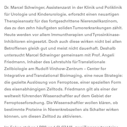
Dr. Marcel Schwinger, Assistenzarzt in der Klinik und Poliklinik
für Urologie und Kinderurologie, erforscht einen neuartigen
Therapieansatz für das fortgeschrittene Nierenzellkarzinom,
das zu den zehn häufigsten soliden Tumorerkrankungen zählt.
Heute werden vor allem Immuntherapien und Tyrosinkinase-
Inhibitoren eingesetzt. Doch auch diese wirken nicht bei allen
Betroffenen gleich gut und meist nicht dauerhaft. Deshalb
untersucht Marcel Schwinger gemeinsam mit Prof. Angeli
Friedmann, Inhaber des Lehrstuhls für Translationale
Zellbiologie am Rudolf-Virchow-Zentrum – Center for
Integrative and Translational Bioimaging, eine neue Strategie:
die gezielte Auslösung von Ferroptose, einer speziellen Form
des eisenabhängigen Zelltods. Friedmann gilt als einer der
weltweit führenden Wissenschaftler auf dem Gebiet der
Ferroptoseforschung. Die Wissenschaftler wollen klären, ob
bestimmte Proteine in Nierenkrebszellen als Schalter wirken
können, um diesen Zelltod zu aktivieren.