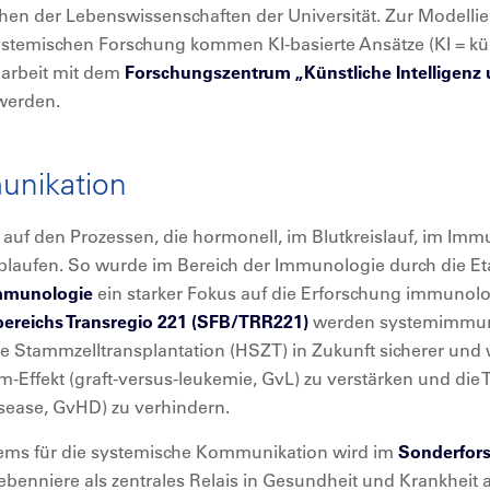
hen der Lebenswissenschaften der Universität. Zur Modell
stemischen Forschung kommen KI-basierte Ansätze (KI = küns
arbeit mit dem
Forschungszentrum „Künstliche Intelligenz
 werden.
unikation
auf den Prozessen, die hormonell, im Blutkreislauf, im Im
laufen. So wurde im Bereich der Immunologie durch die Et
mmunologie
ein starker Fokus auf die Erforschung immunolo
ereichs Transregio 221 (SFB/TRR221)
werden systemimmuno
 Stammzelltransplantation (HSZT) in Zukunft sicherer und w
Effekt (graft-versus-leukemie, GvL) zu verstärken und die 
isease, GvHD) zu verhindern.
ms für die systemische Kommunikation wird im
Sonderfors
benniere als zentrales Relais in Gesundheit und Krankheit a