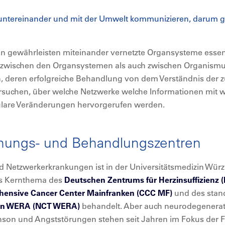
tereinander und mit der Umwelt kommunizieren, darum geh
n gewährleisten miteinander vernetzte Organsysteme essent
l zwischen den Organsystemen als auch zwischen Organism
 deren erfolgreiche Behandlung von dem Verständnis der 
suchen, über welche Netzwerke welche Informationen mit 
ulare Veränderungen hervorgerufen werden.
schungs- und Behandlungszentren
Netzwerkerkrankungen ist in der Universitätsmedizin Würzbu
as Kernthema des
Deutschen Zentrums für Herzinsuffizienz 
ensive Cancer Center Mainfranken (CCC MF)
und des stan
gen WERA (NCT WERA)
behandelt. Aber auch neurodegenerati
son und Angststörungen stehen seit Jahren im Fokus der F