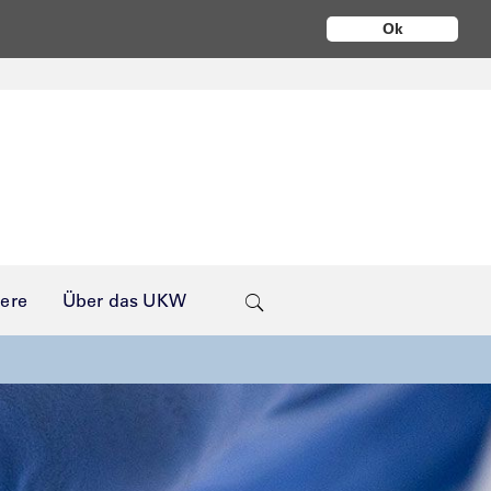
Ok
iere
Über das UKW