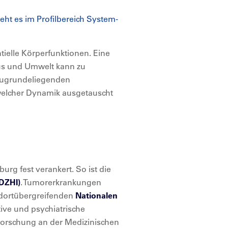
t es im Profilbereich System-
ielle Körperfunktionen. Eine
us und Umwelt kann zu
zugrundeliegenden
welcher Dynamik ausgetauscht
rg fest verankert. So ist die
(DZHI)
. Tumorerkrankungen
dortübergreifenden
Nationalen
ve und psychiatrische
orschung an der Medizinischen