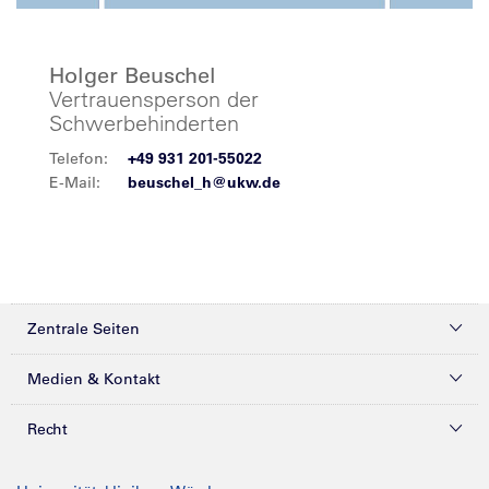
Holger Beuschel
Vertrauensperson der
Schwerbehinderten
Telefon:
+49 931 201-55022
E-Mail:
beuschel_h@ukw.de
Zentrale Seiten
Kliniken & Zentren
Medien & Kontakt
Patienten & Besucher
Presse
Recht
Zuweiser
Magazine
Datenschutz