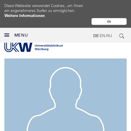
Diese Webseite verwendet Cookies, um Ihnen
ein angenehmeres Surfen zu ermöglichen.
Weitere Informationen
Ok
MENU
DE
EN
RU