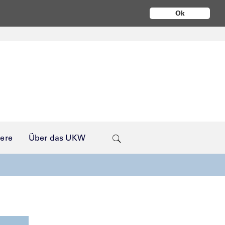
Ok
iere
Über das UKW