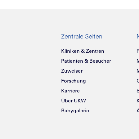
Zentrale Seiten
Kliniken & Zentren
P
Patienten & Besucher
Zuweiser
Forschung
G
Karriere
Über UKW
K
Babygalerie
A